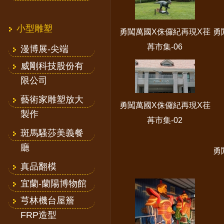
小型雕塑
勇闖萬國X侏儸紀再現X荏
勇
苒市集-06
漫博展-尖端
威剛科技股份有
限公司
藝術家雕塑放大
勇闖萬國X侏儸紀再現X荏
製作
苒市集-02
斑馬騷莎美義餐
廳
勇
真品翻模
宜蘭-蘭陽博物館
芎林機台屋簷
FRP造型