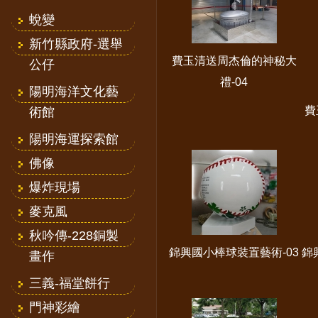
蛻變
新竹縣政府-選舉
費玉清送周杰倫的神秘大
公仔
禮-04
陽明海洋文化藝
費
術館
陽明海運探索館
佛像
爆炸現場
麥克風
秋吟傳-228銅製
錦興國小棒球裝置藝術-03
錦
畫作
三義-福堂餅行
門神彩繪