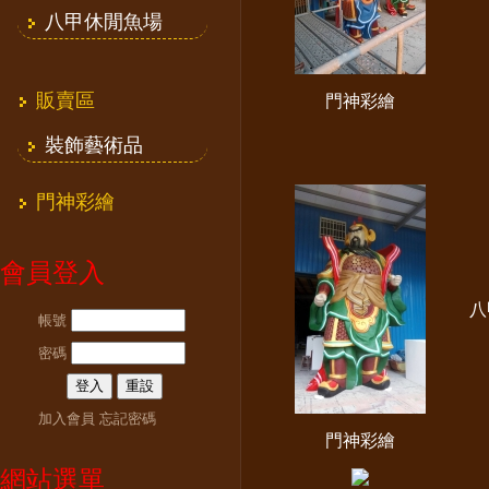
八甲休閒魚場
販賣區
門神彩繪
裝飾藝術品
門神彩繪
會員登入
八
帳號
密碼
加入會員
忘記密碼
門神彩繪
網站選單