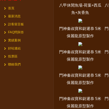
八甲休閒魚場-荷葉+西瓜
八
首頁
魚+灰香魚
最新消息
訪客留言板
門神秦叔寶和尉遲恭 5米
門
FAQ問與答
保麗龍原型製作
實績案例
好站連結
門神秦叔寶和尉遲恭 5米
門
投票區
保麗龍原型製作
聯絡我們
門神秦叔寶和尉遲恭 5米
門
保麗龍原型製作
門神秦叔寶和尉遲恭 5米
門
保麗龍原型製作