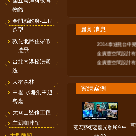
國立海洋科技博
物館
金門縣政府-工程
最新消息
造型
敦化北路住家假
2014泰迪熊台中樂活嘉年
山造景
金廣豐空間設計有限公
台北南港松漢營
金廣豐空間設計有限公
造
人權森林
實績案例
中壢-水濂洞主題
餐廳
大雪山裝修工程
主題咖啡館
寬
寬宏藝術恐龍光雕展台中
大型雕塑