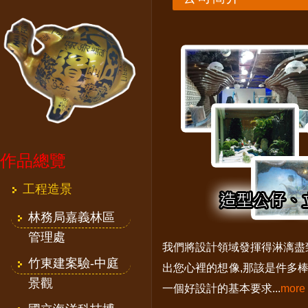
作品總覽
工程造景
林務局嘉義林區
管理處
我們將設計領域發揮得淋漓盡
竹東建案驗-中庭
出您心裡的想像,那該是件多棒
景觀
一個好設計的基本要求...
more